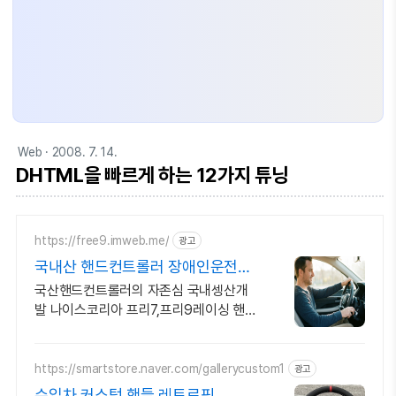
Web
· 2008. 7. 14.
DHTML을 빠르게 하는 12가지 튜닝
https://free9.imweb.me/
광고
국내산 핸드컨트롤러 장애인운전보
조장치 전문회사
국산핸드컨트롤러의 자존심 국내셍산개
발 나이스코리아 프리7,프리9레이싱 핸드
컨트롤 비장애인 장애인 모두에게 편안한
핸드컨트롤러는 오직 나이스코리아에서
https://smartstore.naver.com/gallerycustom1
광고
수입차 커스텀 핸들 레트로핏