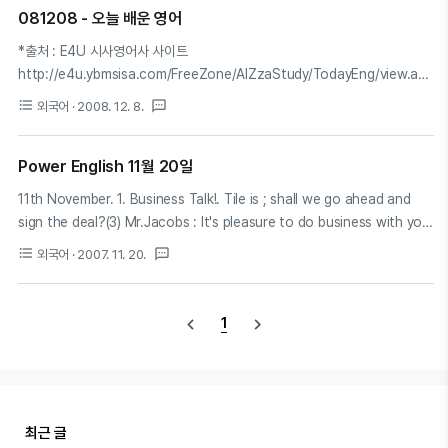
081208 - 오늘 배운 영어
http://www.ybmallinall.com/myall/myallinall.asp
http://www.ybmallinall.com/help/alt_click_11.asp
*출처 : E4U 시사영어사 사이트
http://e4u.ybmsisa.com/FreeZone/AlZzaStudy/TodayEng/view.asp?
wdate=2008-12-08&page=1 *오늘의 학습내용 - 수동태 (4) ▶ Focus 4
format_list_bulleted
textsms
외국어
· 2008. 12. 8.
사역동사와 지각동사의 수동 사역동사와 지각동사의 수동은 〈to + 동사원형〉의
꼴이 된다. Ex) I saw her dance with Tom. -> She was seen to dance
Power English 11월 20일
with Tom by me. (나는 그녀가 Tom과 함께 춤추는 것을 보았다.) They
made him go. -> He was made to go by them. (그들은 그를 가게 했
11th November. 1. Business Talk!. Tile is ; shall we go ahead and
다.) 문제 ) 1.다음을 수동태로 옳게 고친 것은? One might have heard a..
sign the deal?(3) Mr.Jacobs : It's pleasure to do business with you
too,Mr.Morgan. I'm sure you will be very happy with our products.
format_list_bulleted
textsms
외국어
· 2007. 11. 20.
You know , when we first started bidding on this deal,I thought
we were a long shot . There were so many other companies in
the race. Mr.Morgan : Well, your software is outstanding. And to
navigate_before
navigate_next
1
tell you ..
최근 글