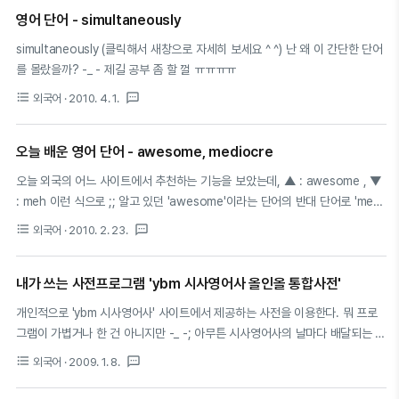
영어 단어 - simultaneously
simultaneously (클릭해서 새창으로 자세히 보세요 ^ ^) 난 왜 이 간단한 단어
를 몰랐을까? -_ - 제길 공부 좀 할 껄 ㅠㅠㅠㅠ
format_list_bulleted
textsms
외국어
· 2010. 4. 1.
오늘 배운 영어 단어 - awesome, mediocre
오늘 외국의 어느 사이트에서 추천하는 기능을 보았는데, ▲ : awesome , ▼
: meh 이런 식으로 ;; 알고 있던 'awesome'이라는 단어의 반대 단어로 'meh'
라고 써 있더군요. 'meh'라는 단어가 궁금해서 사전을 찾아보니 'meh'는
format_list_bulleted
textsms
외국어
· 2010. 2. 23.
'mediocre'의 약자였구요. 아래 뜻이 있네요. 영어사전 meh 윅셔너리 예문보
기 1. Mediocre; lackluster; unexceptional; uninspiring. 2. Apathetic;
내가 쓰는 사전프로그램 'ybm 시사영어사 올인올 통합사전'
unenthusiastic. 영어사전 mediocre 미국식 [|miːdi|oʊkər] 영국식 [|miːdi|
əʊkə(r)] 다른 뜻(1건) 예문보기 보통 밖에 안 되는, 썩 좋지는 않은 아실지 모르
개인적으로 'ybm 시사영어사' 사이트에서 제공하는 사전을 이용한다. 뭐 프로
지만 'awesome'은 발음을 특히 조심해야 하는..
그램이 가볍거나 한 건 아니지만 -_ -; 아무튼 시사영어사의 날마다 배달되는 영
어 팁이라도 보게되고, 시간내기 힘든 직장인에게 하루 영어정도는 볼 시간을
format_list_bulleted
textsms
외국어
· 2009. 1. 8.
준다고 할까? 뭐 그런면 때문에 사전 프로그램으로 '올인올 통합사전'을 추천한
다. 아래 주소를 따라가면 다운받을 수 있당 ^ ^