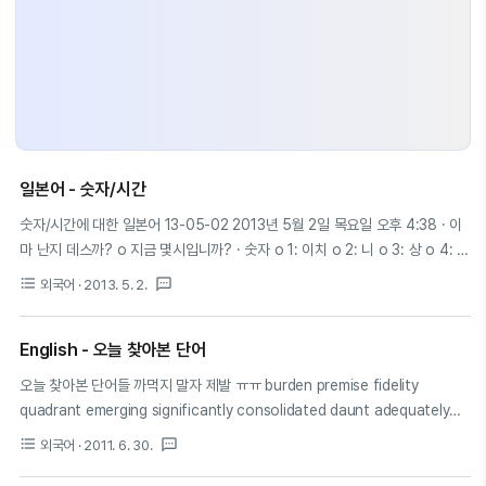
일본어 - 숫자/시간
숫자/시간에 대한 일본어 13-05-02 2013년 5월 2일 목요일 오후 4:38 · 이
마 난지 데스까? o 지금 몇시입니까? · 숫자 o 1: 이치 o 2: 니 o 3: 상 o 4: 시
o 5: 고 o 6: 로쿠 o 7: 시치 o 8: 하치 o 9: 큐 o 10: 쥬 o 11 : 쥬이치 o 12 :
format_list_bulleted
textsms
외국어
· 2013. 5. 2.
쥬니 · 시 (지) 예외 o 4시 : 요지 o 9시 : 구지 · 분 (훈, 푼) o 1: 이뿐 o 2: 니훈
o 3: 상뿐 o 4: 욘뿐 o 5: 고훈 o 6: 로뿐 o 7: 나나뿐 o 8: 하치뿐 o 9: 큐훈
English - 오늘 찾아본 단어
o 10: 지뿐 o 30분: 상쥬뿐, 항
오늘 찾아본 단어들 까먹지 말자 제발 ㅠㅠ burden premise fidelity
quadrant emerging significantly consolidated daunt adequately
surest adequate pose : 괴롭히다, 쩔쩔매게 하다
format_list_bulleted
textsms
외국어
· 2011. 6. 30.