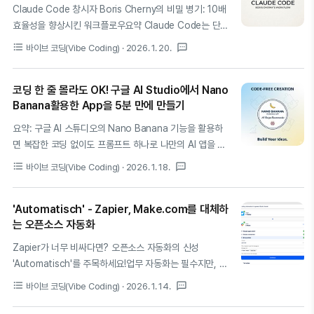
CLI 같은 도구로 빠른 개발을 시도할 수 있지만, 명확한
Claude Code 창시자 Boris Cherny의 비밀 병기: 10배
PRD 없이 AI에게 작업을 맡기면 방향성이 상실된다. 거대
효율성을 향상시킨 워크플로우요약 Claude Code는 단순
한 스펙을 한꺼번에 AI에 던지는 것은 모델의 컨텍스트 한
한 코드 완성을 넘어 터미널에서 스스로 문제를 해결하는
format_list_bulleted
textsms
바이브 코딩(Vibe Coding)
· 2026. 1. 20.
계로 잘 작동하지 않는다[2]. 결과적으로 요구 정의가 모호
자율형 AI 에이전트로 Boris Cherny의 병렬 워크플로우와
하면 AI가 정확히 무엇을 해야 할지 이해하지 못해 반복 작
검증 루프를 통해 개발 생산성을 극대화합니다. 이 가이드
업..
코딩 한 줄 몰라도 OK! 구글 AI Studio에서 Nano
는 창시자의 실제 사용법을 바탕으로 에이전틱 코딩의 정수
Banana활용한 App을 5분 만에 만들기
를 전수하며 당신의 개발 습관을 완전히 뒤바꿔 놓을 것입
니다.에이전틱 코딩(Agentic Coding)은 AI가 단순히 코드
요약: 구글 AI 스튜디오의 Nano Banana 기능을 활용하
를 제안하는 수준을 넘어 스스로 계획을 세우고 도구를 사
면 복잡한 코딩 없이도 프롬프트 하나로 나만의 AI 앱을 즉
용하며 오류를 수정하는 자율적인 프로그래밍 방식을 의미
석에서 제작하고 실행해 볼 수 있습니다.먼저 용어부터 쉽
format_list_bulleted
textsms
바이브 코딩(Vibe Coding)
· 2026. 1. 18.
합니다.Claude Code는 Anthropic이 출시한 터미널 기
게 정리해볼까요? 구글 AI 스튜디오
반의 AI 코딩 에이전트로 개발자의 로컬 환경에서..
(https://aistudio.google.com/)는 구글의 최신 AI 모델
'Automatisch' - Zapier, Make.com를 대체하
을 실험하는 놀이터이고, Nano Banana는 그 안에서 제
는 오픈소스 자동화
공하는 AI 이미지 생성 모델입니다. 우리가 쓴 요청사항이
담긴 글을 바탕으로 실제 작동하는 앱을 만들어주고,
Zapier가 너무 비싸다면? 오픈소스 자동화의 신성
Nano Banana가 이미지를 생성해줘서 화면처럼 예쁘게
'Automatisch'를 주목하세요!업무 자동화는 필수지만, 매
만들어주는 똑똑한 도구입니다.아직도 AI로 ChatGPT와
달 나가는 Zapier 구독료가 부담스러우셨나요? 데이터 보
format_list_bulleted
textsms
바이브 코딩(Vibe Coding)
· 2026. 1. 14.
질문/답변만 하는 정도만 활용하는 분들에게, App을 만들
안 때문에 클라우드 도구가 망설여지셨다면, 사내 서버에
어 볼 수 있는 실질적인 예시를 보여드리는데 목적이 있습
직접 설치해 무료로 쓰는 오픈소스 대안 Automatisch(오