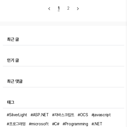
니다.코딩 한 줄 ..
토마티쉬)를 만나보세요.1. 자동화는 좋은데, 비용이 왜 이
navigate_before
navigate_next
1
2
렇게 비쌀까?우리는 흔히 업무 효율을 높이기 위해 Zapier
나 Make.com 같은 도구를 사용합니다. 초반에는 무료 플
랜으로 충분하지만, 업무 프로세스가 조금만 정교해지면 금
세 '태스크(Task) 제한'에 걸리곤 하죠.실제로 조금 쓸만한
수준으로 업그레이드하면 월 수십만 원 이상의 비용이 발생
최근 글
하기도 합니다. 게다가 기업 입장에서는 우리 회사의 소중
한 고..
인기 글
최근 댓글
태그
#SilverLight
#ASP.NET
#자바스크립트
#OCS
#javascript
#프로그래밍
#microsoft
#C#
#Programming
#.NET