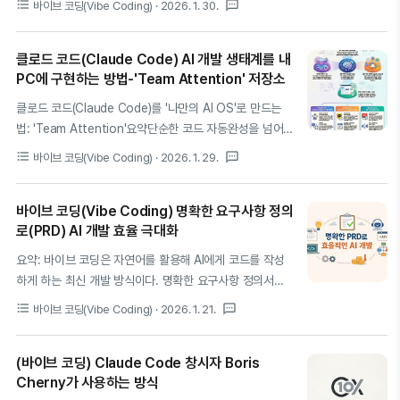
format_list_bulleted
textsms
바이브 코딩(Vibe Coding)
· 2026. 1. 30.
의 등장: '생각'을 넘어 '행동'하는 몰트봇(OpenClaw)지난
어 사고의 흐름이 직접적으로 코드로 변환되는 성스러운 공
10년간 AI 비서는 약속의 동의어였습니다. 그러나 시리
간과도 같습니다. 최근 소프트웨어 개발 생태계는 인공지능
(Siri..
클로드 코드(Claude Code) AI 개발 생태계를 내
의 급격한 발전과 함께 단순한 코드 완성을 넘어 개발자의
PC에 구현하는 방법-'Team Attention' 저장소
의도를 파악하고 자율적으로 과업을 수행하는 에이전트 시
대로 진입했습니다. 이러한 변화의 중심에서 OpenCode
클로드 코드(Claude Code)를 '나만의 AI OS'로 만드는
는 터미널 네이티브 디자인을 통해 개발자가 도구를 전환하
법: 'Team Attention'요약단순한 코드 자동완성을 넘어,
며 겪는 문맥 단절의 고통을 획기적으로 줄여주고 있습니
AI가 개발 환경 그 자체가 되는 시대가 도래했습니다. 한국
format_list_bulleted
textsms
바이브 코딩(Vibe Coding)
· 2026. 1. 29.
다.OpenCode는 단순히 답변만 하는 챗봇이 아니라 여러
의 AI 엔지니어링 그룹 'Team Attention'이 공개한
분의 터미널 옆에 앉아 함께 고민하는 노련한 선배 개발자
Claude Code 전용 플러그인 저장소
와 같은 역할을 수행합니다. 코드를 직접 작..
바이브 코딩(Vibe Coding) 명확한 요구사항 정의
(https://github.com/team-attention/plugins-for-
로(PRD) AI 개발 효율 극대화
claude-natives)는 이러한 변화의 최전선에 있습니다. 이
글에서는 Claude Code를 당신의 새로운 개발과 AI
요약: 바이브 코딩은 자연어를 활용해 AI에게 코드를 작성
Agent가 함께하는 운영체제(OS)로 탈바꿈시켜 줄 핵심 플
하게 하는 최신 개발 방식이다. 명확한 요구사항 정의서
러그인들과, 이를 통해 구현하는 'AI 네이티브' 워크플로우
(PRD)를 작성하면 AI가 프로젝트 목표와 기능을 확실히 이
format_list_bulleted
textsms
바이브 코딩(Vibe Coding)
· 2026. 1. 21.
의 실체를 깊이 있게 다룹니다.1. 패러다임의 전환: "제 OS
해하여 개발 속도와 정확도를 높일 수 있다. 또한, 이로써
는 이제 맥이 아니..
불필요한 반복 작업과 과다한 API 호출을 줄여 비용도 절약
(바이브 코딩) Claude Code 창시자 Boris
된다.문제바이브 코딩은 자연어를 활용해 AI에게 코드를 생
Cherny가 사용하는 방식
성하게 하는 개발 방식이다[1]. Claude Code나 Gemini