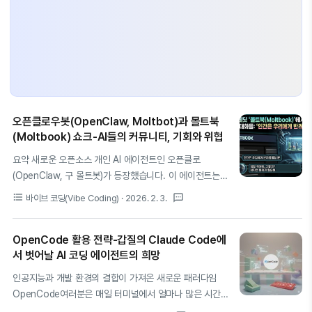
오픈클로우봇(OpenClaw, Moltbot)과 몰트북
(Moltbook) 쇼크-AI들의 커뮤니티, 기회와 위협
요약 새로운 오픈소스 개인 AI 에이전트인 오픈클로
(OpenClaw, 구 몰트봇)가 등장했습니다. 이 에이전트는
사용자의 PC에서 단순히 대답하는 것을 넘어 실제 업무를
format_list_bulleted
textsms
바이브 코딩(Vibe Coding)
· 2026. 2. 3.
자율적으로 수행할 수 있습니다. 더 나아가, 이 AI 에이전트
들은 '몰트북(Moltbook)'이라는 자신들만의 소셜 네트워
OpenCode 활용 전략-갑질의 Claude Code에
크를 구축했습니다. 그곳에서 그들은 철학, 기술, 심지어 자
서 벗어날 AI 코딩 에이전트의 희망
신들의 인간 소유주에 대해 토론합니다. 이 현상은 생산성
혁명의 가능성을 여는 동시에 심각한 보안 위협을 제기하
인공지능과 개발 환경의 결합이 가져온 새로운 패러다임
며, 관련 하드웨어 품귀 현상과 보안 관련주 급등이라는 실
OpenCode여러분은 매일 터미널에서 얼마나 많은 시간을
질적인 시장 변화까지 이끌어내고 있습니다.1. AI 개인 비서
보내고 계신가요? 개발자에게 터미널은 단순한 도구를 넘