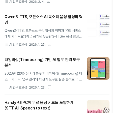
format_list_bulleted
textsms
AI 업무 효율성
· 2026. 2. 4.
때 가장 큰 병목은 역시 보안이죠. 소중한 회의 데이터의 외
'서사적 완결성'을 무기로 독보적인 위치를 점하고 있죠.본
부 유출은 기업에게 치명적입니다.로컬 AI 자동화는..
글에서는 핵심 기능, 비용 효율성, 그리고 전문가급 활용 팁
Qwen3-TTS, 오픈소스 AI 목소리 음성 합성의 혁
을 정리해 드릴게요.1. 2026년 AI 비디오의 정점: Vidu
명
Q3가 특별한 이유AI 영상 제작 환경이 정말 빠르게 변하고
있죠? 그 중심에 있는 Vidu Q3는 단순한 생성기를 넘어선
Qwen3-TTS: 오픈소스 음성 합성의 혁명과 유료 서비스
'서사 시스템'이에요.Sora 2(12초)나 Veo 3.1(8초)이 가진
대체 가이드요약최근 공개된 Qwen3-TTS는 음성 합성
길이의 한계를 뛰어넘어 업계 최장인 16초 연속 생성을 지
(TTS) 시장의 판도를 완전히 바꾸고 있습니다. 알리바바의
format_list_bulleted
textsms
AI 업무 효율성
· 2026. 1. 25.
원하며 실용성을 높였답니다. 중국의 칭화대 연구진의 U-
콴(Qwen) 팀이 선보인 이 모델은 97ms라는 놀라운 초 저
ViT 아키텍처와 TurboDiffu..
지연 성능을 자랑해요. 특히 3초의 짧은 샘플만으로도 완벽
타임박싱(Timeboxing) 기반 AI 업무 관리 도구
에 가까운 음성 복제가 가능해졌습니다. ElevenLabs나
분석
Azure 같은 고가의 유료 서비스를 이제는 무료 오픈소스로
대체할 수 있는 수준이죠.1. 음성 합성 기술의 새로운 시대:
2026년 초생산성 시대를 위한 타임박싱(Timeboxing) 마
Qwen3-TTS란 무엇인가?음성 합성 기술은 그동안 거대
스터 가이드: 업무 관리의 혁신과 도구별 심층 분석요약: 현
기업들의 전유물처럼 여겨져 왔습니다. 하지만 2026년 1
대 사회의 업무 과부하를 해결할 궁극의 시간 관리 기법인
format_list_bulleted
textsms
AI 업무 효율성
· 2026. 1. 23.
월, 알리바바의 Qwen3-TTS가 등장하며 상황이 변했습
타임박싱(Timeboxing)을 조명한다. 단순한 할 일 목록의
니다.Qwen3-TTS는 1.7B와 0.6B 두 가지 모델..
한계를 넘어, 고정된 시간 내에 특정 업무를 완수하는 심리
Handy-내 PC에 무료 음성 키보드 도입하기
학적 메커니즘과 Parkinson의 법칙을 활용한 생산성 향상
(STT AI: Speech to text)
원리를 상세히 분석한다. 아울러 2026년 현재 가장 주목받