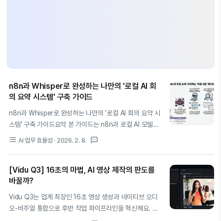
n8n과 Whisper로 완성하는 나만의 '로컬 AI 회
의 요약 시스템' 구축 가이드
n8n과 Whisper로 완성하는 나만의 '로컬 AI 회의 요약 시
스템' 구축 가이드요약 본 가이드는 n8n과 로컬 AI 모델
(Ollama, Whisper)을 결합하여 보안 걱정 없는 회의 요약
format_list_bulleted
textsms
AI 업무 효율성
· 2026. 2. 8.
자동화 시스템을 구축하는 방법을 다룹니다.
MacWhisper Pro의 워크플로우 연동부터 화자 분리
[Vidu Q3] 16초의 마법, AI 영상 제작의 판도를
(Diarization), 그리고 Obsidian의 3가지 운영 모드를 활
바꿀까?
용한 지식 체계화까지의 전 과정을 상세히 설명합니다.1. 프
라이버시와 효율을 동시에: 왜 로컬 AI 자동화인가?이제 AI
Vidu Q3는 업계 최장인 16초 영상 생성과 네이티브 오디
활용은 단순한 채팅 인터페이스를 넘어, 실질적인 '워크플
오-비주얼 통합으로 후반 작업 파이프라인을 혁신해요. 물
로우'의 중심으로 이동해야 합니다.클라우드 AI를 사용할
리적 정확성의 Sora 2, 정밀 제어의 Kling O1 사이에서