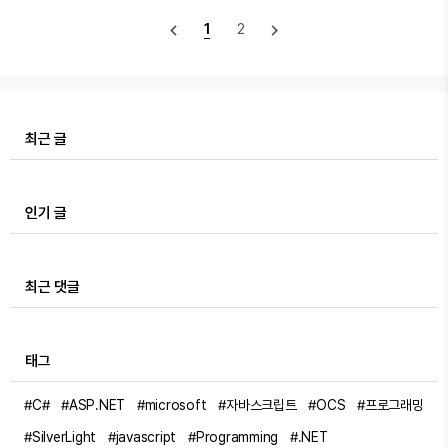
어 데이터 민..
글이 공개한 MixBoard(믹스보드,
navigate_before
navigate_next
1
2
https://mixboard.google.com/)는 디자인을 전혀 모르
는 사람도 '말(Text)'로 이미지를 수정하고 배치할 수 있는
혁신적인 도구입니다. 이 글에서는 MixBoard와 여러 AI
도구를 조합해, 전문가처럼 제품 시안을 만드는 가장 쉬운
방법을 소개합니다.1. Google MixBoard: 디자인의 '판'을
최근 글
바꾸다. 이건 정말 ㅁ쳤어요.MixBoard는 구..
인기 글
최근 댓글
태그
#C#
#ASP.NET
#microsoft
#자바스크립트
#OCS
#프로그래밍
#SilverLight
#javascript
#Programming
#.NET