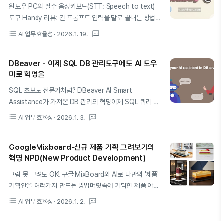
는 AI 기반 타임박싱 도구인 Motion, Reclaim.ai,
윈도우 PC의 필수 음성키보드(STT: Speech to text)
Sunsama, Akiflow의 기능을 입체적으로 비교하고, 각 도
도구 Handy 리뷰: 긴 프롬프트 입력을 말로 끝내는 방법요
구의 비용 편익 분석과 실전 활용 전략을 소개한다.1. 타임
약: Handy는 오픈소스 STT 앱으로 복잡한 AI 프롬프트나
format_list_bulleted
textsms
AI 업무 효율성
· 2026. 1. 19.
박싱의 기원과 진화: 할 일 목록에서 시간 박스로의 전환현
회의록 작성을 음성으로 즉죽 처리해주는 생산성 치트키입
대적인 업무 환경에서 '바쁨'은 종종 생..
니다. 별도의 클라우드 연결 없이 내 PC 안에서만 작동하
DBeaver - 이제 SQL DB 관리도구에도 AI 도우
므로 보안이 완벽하고 반응 속도도 무척 빠릅니다.본격적인
미로 혁명을
내용에 앞서 용어를 정리해 드릴게요. STT는 음성을 텍스
트로 바꾸는 기술입니다. Whisper는 OpenAI가 만든 고성
SQL 초보도 전문가처럼? DBeaver AI Smart
능 음성 엔진이고, Parakeet은 NVIDIA가 속도에 집중해
Assistance가 가져온 DB 관리의 혁명이제 SQL 쿼리 문
만든 엔진입니다.긴 프롬프트 타이핑, 이제는 손목 대신 목
법을 외우느라 고생할 필요가 없습니다. DBeaver에 도입
format_list_bulleted
textsms
AI 업무 효율성
· 2026. 1. 3.
소리를 쓰세요최근 AI 도구를 쓸 때 상세한 상황 설명이 담
된 AI 기능이 우리가 일상 언어로 묻는 질문을 정교한 SQL
긴 긴 프롬프트를 적어야 할 일이 많아졌습니다...
코드로 바꿔주기 때문이죠.1. 데이터베이스 관리의 패러다
GoogleMixboard-신규 제품 기획 그려보기의
임이 바뀝니다과거에는 복잡한 JOIN 문이나 서브쿼리를
혁명 NPD(New Product Development)
작성하기 위해 구글링과 스택오버플로우를 뒤지는 게 일상
이었습니다. 하지만 이제 DBeaver AI Smart
그림 못 그려도 OK! 구글 MixBoard와 AI로 나만의 '제품'
Assistance의 등장으로 상황이 완전히 달라졌습니다.단순
기획안을 여러가지 만드는 방법머릿속에 기막힌 제품 아이
히 테이블을 조회하는 수준을 넘어, "지난달 매출이 가장 높
디어가 있는데, 그림을 못 그려서 설명할 방법이 없으신가
format_list_bulleted
textsms
AI 업무 효율성
· 2026. 1. 2.
은 고객 10명을 뽑아줘"라고 입력하면 AI가 데이터 구조를
요? 과거엔 디자이너에게 부탁하거나 포기해야 했지만, 이
파악해 즉시 쿼리를 생성합니다. 이는 단순한 편리함을 넘
제는 '생성형 AI'가 여러분의 손이 되어줍니다.특히 최근 구