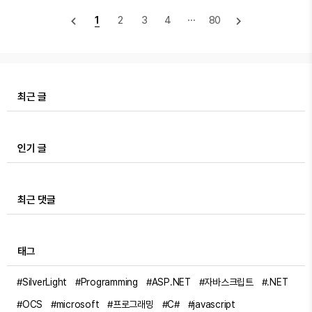
요?'는 다중언어 통역사와 글로벌 톱스타의 로맨스를i-
navigate_before
navigate_next
1
2
3
4
···
80
ruru.com 1. 서론: 통역이 필요한 사랑의 시작1.1. 핵심 인
물 소개드라마 는 서로 다른 소통 방식을 가진 세 인물이 만
나 겪게 되는 관계의 변화를 중심으로 전개됩니다. 각 인물
의 성격과 소통 방식은 다음과 같습니다.인물배우핵심 특징
소통 방식주호진김선호감정보다 논리가 앞서는 6개 국어
최근 글
능력의 다중언어 통역사진심을 직설적으로 표현하는 직선
의 언어차무희고..
인기 글
최근 댓글
태그
#SilverLight
#Programming
#ASP.NET
#자바스크립트
#.NET
#OCS
#microsoft
#프로그래밍
#C#
#javascript