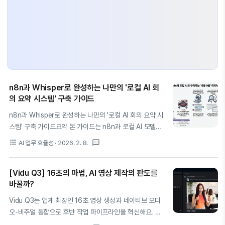
n8n과 Whisper로 완성하는 나만의 '로컬 AI 회
의 요약 시스템' 구축 가이드
n8n과 Whisper로 완성하는 나만의 '로컬 AI 회의 요약 시
스템' 구축 가이드요약 본 가이드는 n8n과 로컬 AI 모델
(Ollama, Whisper)을 결합하여 보안 걱정 없는 회의 요약
format_list_bulleted
textsms
AI 업무 효율성
· 2026. 2. 8.
자동화 시스템을 구축하는 방법을 다룹니다.
MacWhisper Pro의 워크플로우 연동부터 화자 분리
[Vidu Q3] 16초의 마법, AI 영상 제작의 판도를
(Diarization), 그리고 Obsidian의 3가지 운영 모드를 활
바꿀까?
용한 지식 체계화까지의 전 과정을 상세히 설명합니다.1. 프
라이버시와 효율을 동시에: 왜 로컬 AI 자동화인가?이제 AI
Vidu Q3는 업계 최장인 16초 영상 생성과 네이티브 오디
활용은 단순한 채팅 인터페이스를 넘어, 실질적인 '워크플
오-비주얼 통합으로 후반 작업 파이프라인을 혁신해요. 물
로우'의 중심으로 이동해야 합니다.클라우드 AI를 사용할
리적 정확성의 Sora 2, 정밀 제어의 Kling O1 사이에서