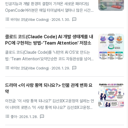
표했지만, 이 소식은 단순한 M&A를 넘어 대한민국 AI 산업
인공지능과 개발 환경의 결합이 가져온 새로운 패러다임
의 판도를 바꿀 거대한 ‘사건’의 서막입니다.하지만 이 결합
OpenCode여러분은 매일 터미널에서 얼마나 많은 시간을
은 우연이 아니라, AI 시대의 생존 공식이 ‘최고의 두뇌’와
보내고 계신가요? 개발자에게 터미널은 단순한 도구를 넘
format_list_bulleted
textsms
바이브 코딩(Vibe Coding)
· 2026. 1. 30.
‘최상의 기억’을 가진 자에게만 허락된다는 냉정한 현실을
어 사고의 흐름이 직접적으로 코드로 변환되는 성스러운 공
보여주는 필연적 사건입니다. 이 결합은 왜 중요할..
간과도 같습니다. 최근 소프트웨어 개발 생태계는 인공지능
클로드 코드(Claude Code) AI 개발 생태계를 내
의 급격한 발전과 함께 단순한 코드 완성을 넘어 개발자의
PC에 구현하는 방법-'Team Attention' 저장소
의도를 파악하고 자율적으로 과업을 수행하는 에이전트 시
대로 진입했습니다. 이러한 변화의 중심에서 OpenCode
클로드 코드(Claude Code)를 '나만의 AI OS'로 만드는
는 터미널 네이티브 디자인을 통해 개발자가 도구를 전환하
법: 'Team Attention'요약단순한 코드 자동완성을 넘어,
며 겪는 문맥 단절의 고통을 획기적으로 줄여주고 있습니
AI가 개발 환경 그 자체가 되는 시대가 도래했습니다. 한국
format_list_bulleted
textsms
바이브 코딩(Vibe Coding)
· 2026. 1. 29.
다.OpenCode는 단순히 답변만 하는 챗봇이 아니라 여러
의 AI 엔지니어링 그룹 'Team Attention'이 공개한
분의 터미널 옆에 앉아 함께 고민하는 노련한 선배 개발자
Claude Code 전용 플러그인 저장소
와 같은 역할을 수행합니다. 코드를 직접 작..
드라마 <이 사랑 통역 되나요?> 인물 관계 변화 요
(https://github.com/team-attention/plugins-for-
약
claude-natives)는 이러한 변화의 최전선에 있습니다. 이
글에서는 Claude Code를 당신의 새로운 개발과 AI
이전글: '이 사랑 통역 되나요?' 김선호X고윤정의 설레는 언
Agent가 함께하는 운영체제(OS)로 탈바꿈시켜 줄 핵심 플
어 너머의 로맨스 '이 사랑 통역 되나요?' 김선호X고윤정의
러그인들과, 이를 통해 구현하는 'AI 네이티브' 워크플로우
설레는 언어 너머의 로맨스[리뷰] '이 사랑 통역 되나요?'
format_list_bulleted
textsms
좋아
· 2026. 1. 28.
의 실체를 깊이 있게 다룹니다.1. 패러다임의 전환: "제 OS
김선호X고윤정의 설레는 언어 너머의 로맨스요약: 2026
는 이제 맥이 아니..
년 1월 16일 넷플릭스를 통해 공개된 '이 사랑 통역 되나