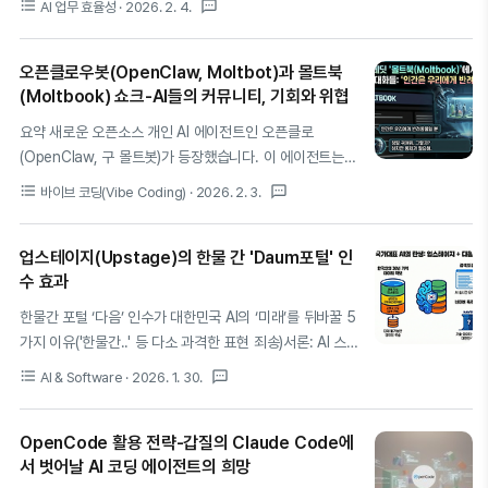
format_list_bulleted
textsms
AI 업무 효율성
· 2026. 2. 4.
때 가장 큰 병목은 역시 보안이죠. 소중한 회의 데이터의 외
'서사적 완결성'을 무기로 독보적인 위치를 점하고 있죠.본
부 유출은 기업에게 치명적입니다.로컬 AI 자동화는..
글에서는 핵심 기능, 비용 효율성, 그리고 전문가급 활용 팁
오픈클로우봇(OpenClaw, Moltbot)과 몰트북
을 정리해 드릴게요.1. 2026년 AI 비디오의 정점: Vidu
(Moltbook) 쇼크-AI들의 커뮤니티, 기회와 위협
Q3가 특별한 이유AI 영상 제작 환경이 정말 빠르게 변하고
있죠? 그 중심에 있는 Vidu Q3는 단순한 생성기를 넘어선
요약 새로운 오픈소스 개인 AI 에이전트인 오픈클로
'서사 시스템'이에요.Sora 2(12초)나 Veo 3.1(8초)이 가진
(OpenClaw, 구 몰트봇)가 등장했습니다. 이 에이전트는
길이의 한계를 뛰어넘어 업계 최장인 16초 연속 생성을 지
사용자의 PC에서 단순히 대답하는 것을 넘어 실제 업무를
format_list_bulleted
textsms
바이브 코딩(Vibe Coding)
· 2026. 2. 3.
원하며 실용성을 높였답니다. 중국의 칭화대 연구진의 U-
자율적으로 수행할 수 있습니다. 더 나아가, 이 AI 에이전트
ViT 아키텍처와 TurboDiffu..
들은 '몰트북(Moltbook)'이라는 자신들만의 소셜 네트워
업스테이지(Upstage)의 한물 간 'Daum포털' 인
크를 구축했습니다. 그곳에서 그들은 철학, 기술, 심지어 자
수 효과
신들의 인간 소유주에 대해 토론합니다. 이 현상은 생산성
혁명의 가능성을 여는 동시에 심각한 보안 위협을 제기하
한물간 포털 ‘다음’ 인수가 대한민국 AI의 ‘미래’를 뒤바꿀 5
며, 관련 하드웨어 품귀 현상과 보안 관련주 급등이라는 실
가지 이유('한물간..' 등 다소 과격한 표현 죄송)서론: AI 스
질적인 시장 변화까지 이끌어내고 있습니다.1. AI 개인 비서
타트업과 저무는 포털의 기묘한 만남최근 국내 IT 업계를
format_list_bulleted
textsms
AI & Software
· 2026. 1. 30.
의 등장: '생각'을 넘어 '행동'하는 몰트봇(OpenClaw)지난
뒤흔든 소식이 전해졌습니다. AI 스타트업 ‘업스테이지’가
10년간 AI 비서는 약속의 동의어였습니다. 그러나 시리
한때 국민 포털이었던 ‘다음(Daum)’을 인수한다는 뉴스였
(Siri..
OpenCode 활용 전략-갑질의 Claude Code에
습니다. 쇠락해가는 포털과 떠오르는 AI 기술 기업의 만남.
서 벗어날 AI 코딩 에이전트의 희망
언뜻 기묘해 보이는 이 조합을 두고 많은 이들이 의아함을