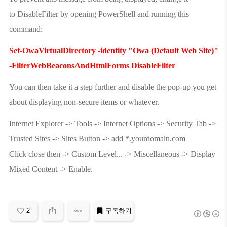
to
DisableFilter
by opening PowerShell and running this
command:
Set-OwaVirtualDirectory -identity "Owa (Default Web Site)"
-FilterWebBeaconsAndHtmlForms DisableFilter
You can then take it a step further and disable the pop-up you get
about displaying non-secure items or whatever.
Internet Explorer -> Tools -> Internet Options -> Security Tab ->
Trusted Sites -> Sites Button -> add *.yourdomain.com
Click close then -> Custom Level... -> Miscellaneous -> Display
Mixed Content -> Enable.
2
구독하기