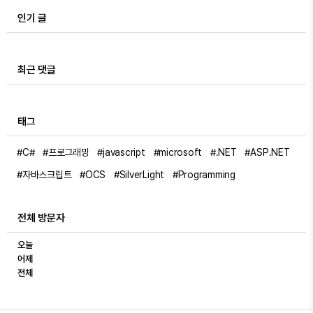
인기 글
최근 댓글
태그
#C#
#프로그래밍
#javascript
#microsoft
#.NET
#ASP.NET
#자바스크립트
#OCS
#SilverLight
#Programming
전체 방문자
오늘
어제
전체