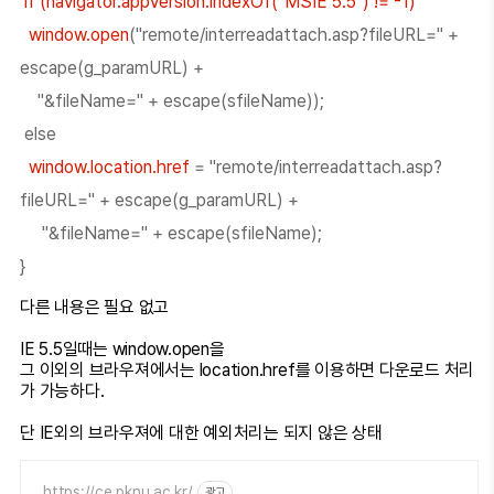
if (navigator.appVersion.indexOf("MSIE 5.5") != -1)
window.open
("remote/interreadattach.asp?fileURL=" +
escape(g_paramURL) +
"&fileName=" + escape(sfileName));
else
window.location.href
= "remote/interreadattach.asp?
fileURL=" + escape(g_paramURL) +
"&fileName=" + escape(sfileName);
}
다른 내용은 필요 없고
IE 5.5일때는 window.open을
그 이외의 브라우져에서는 location.href를 이용하면 다운로드 처리
가 가능하다.
단 IE외의 브라우져에 대한 예외처리는 되지 않은 상태
https://ce.pknu.ac.kr/
광고