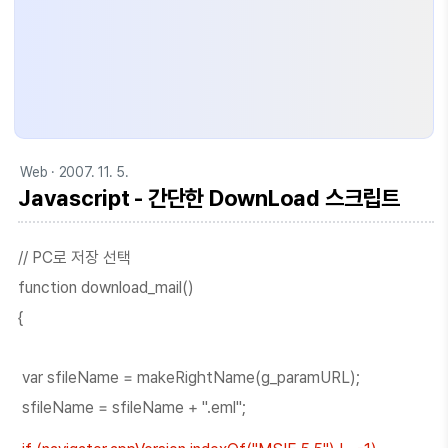
Web
· 2007. 11. 5.
Javascript - 간단한 DownLoad 스크립트
// PC로 저장 선택
function download_mail()
{
var sfileName = makeRightName(g_paramURL);
sfileName = sfileName + ".eml";