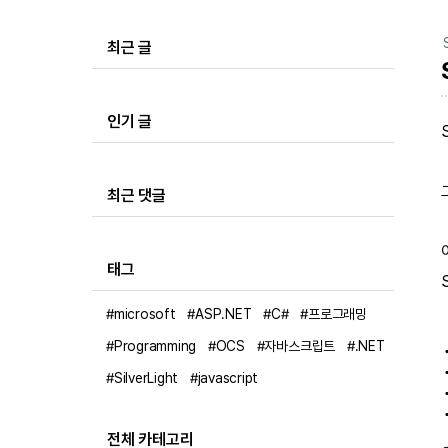
최근 글
인기 글
최근 댓글
태그
#microsoft
#ASP.NET
#C#
#프로그래밍
#Programming
#OCS
#자바스크립트
#.NET
#SilverLight
#javascript
전체 카테고리