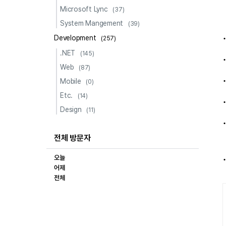
Microsoft Lync
(37)
System Mangement
(39)
Development
(257)
.NET
(145)
Web
(87)
Mobile
(0)
Etc.
(14)
Design
(11)
전체 방문자
오늘
어제
전체