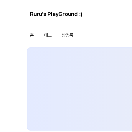
Ruru's PlayGround :)
홈
태그
방명록