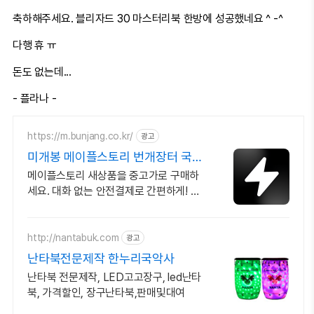
축하해주세요. 블리자드 30 마스터리북 한방에 성공했네요 ^ -^
다행 휴 ㅠ
돈도 없는데...
- 플라나 -
https://m.bunjang.co.kr/
광고
미개봉 메이플스토리 번개장터 국내
최대 브랜드 중고거래
메이플스토리 새상품을 중고가로 구매하
세요. 대화 없는 안전결제로 간편하게! 전
국 각지에서 올라오는 전국구 최다 상품
매일 10만 개 이상의 신규 상품 업로드
http://nantabuk.com
광고
난타북전문제작 한누리국악사
난타북 전문제작, LED고고장구, led난타
북, 가격할인, 장구난타북,판매및대여