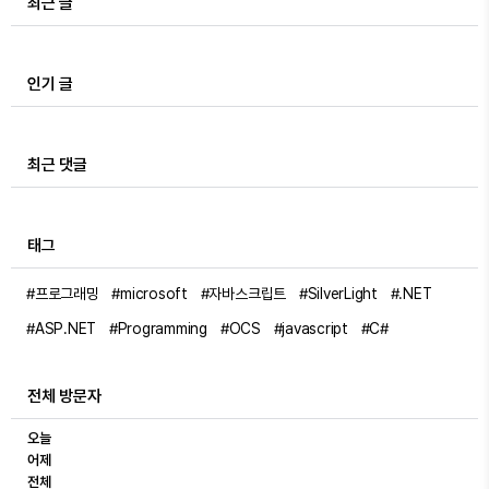
최근 글
인기 글
최근 댓글
태그
#프로그래밍
#microsoft
#자바스크립트
#SilverLight
#.NET
#ASP.NET
#Programming
#OCS
#javascript
#C#
전체 방문자
오늘
어제
전체