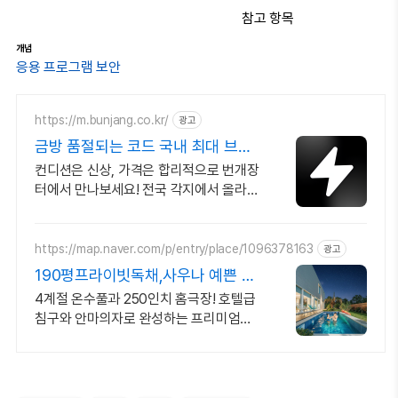
참고 항목
개념
응용 프로그램 보안
https://m.bunjang.co.kr/
광고
금방 품절되는 코드 국내 최대 브랜
드 중고거래
컨디션은 신상, 가격은 합리적으로 번개장
터에서 만나보세요! 전국 각지에서 올라오
는 전국구 최다 상품 매일 10만 개 이상의
신규 상품 업로드
https://map.naver.com/p/entry/place/1096378163
광고
190평프라이빗독채,사우나 예쁜 4
계절 온수수영장 힐링
4계절 온수풀과 250인치 홈극장! 호텔급
침구와 안마의자로 완성하는 프리미엄독
채 별빛 자쿠지와 불멍의 낭만! 스타일러
와 사우나로 완성하는 세심한 배려의 감성
숙소