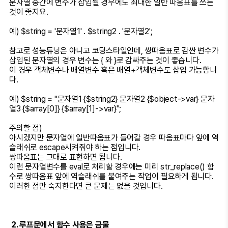
문자열 중간에 변수가 삽입될 경우에도 최대한 일반 따옴표를 쓰는
것이 좋지요.
예) $string = '문자열1' . $string2 . '문자열2';
참고로 성능튜닝은 아니고 코딩스타일인데, 쌍따옴표로 감싼 변수가
삽입된 문자열의 경우 변수는 { 와 }로 감싸주는 것이 좋습니다.
이 경우 객체변수나 배열변수 혹은 배열+객체변수도 삽입 가능합니
다.
예) $string = "문자열1 {$string2} 문자열2 {$object->var} 문자
열3 {$array[0]} {$array[1]->var}";
주의할 점)
아시겠지만 문자열에 일반따옴표가 들어갈 경우 따옴표마다 앞에 역
슬래쉬로 escape시켜줘야 하는 점입니다.
쌍따옴표는 그대로 표현하면 됩니다.
이런 문자열변수를 eval로 처리할 경우에는 미리 str_replace() 함
수로 쌍따옴표 앞에 역슬래쉬를 붙여주는 작업이 필요하게 됩니다.
이러한 점만 숙지한다면 큰 문제는 없을 것입니다.
2. 루프문에서 함수 사용은 금물