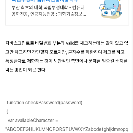
부산 최초의 대학,국립부경대학 - 컴퓨터
공학전공, 인공지능전공 : 과학기술정보통
신부 소프트웨어중심대학 187억 선정
자바스크립트로 비밀번호 부분의 valid를 체크하는데는 값이 있고 없
고만 체크하면 간단할지 모르지만, 글자수를 제한하여 체크를 하고
특정글자로 제한하는 것이 보안적인 측면이나 문제를 일으킬 소지를
막는 방법이 되곤 한다.
function checkPassword(password)
{
var availableCharacter =
"ABCDEFGHIJKLMNOPQRSTUVWXYZabcdefghijklmnopq