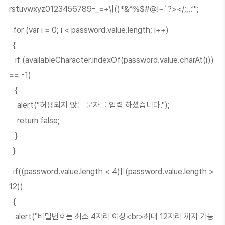
rstuvwxyz0123456789-_=+\|()*&^%$#@!~`?></;,.:'";
for (var i = 0; i < password.value.length; i++)
{
if (availableCharacter.indexOf(password.value.charAt(i))
== -1)
{
alert("허용되지 않는 문자를 입력 하셨습니다.");
return false;
}
}
if((password.value.length < 4)||(password.value.length >
12))
{
alert("비밀번호는 최소 4자리 이상<br>최대 12자리 까지 가능