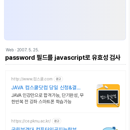
Web
· 2007. 5. 25.
password 필드를 javascript로 유효성 검사
http://www.컴스쿨.com
광고
JAVA 컴스쿨닷컴 당일 신청&결제
시 기프티콘!
JAVA 인강만으로 합격가능, 단기완성, 무
한반복 전 강좌 스마트폰 학습가능
https://ce.pknu.ac.kr/
광고
국립부경대 컴퓨터인공지능학부