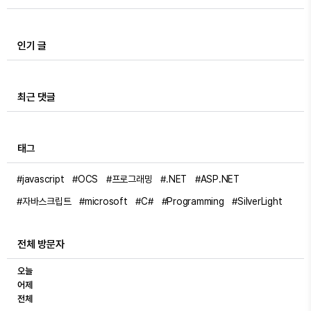
인기 글
최근 댓글
태그
#javascript
#OCS
#프로그래밍
#.NET
#ASP.NET
#자바스크립트
#microsoft
#C#
#Programming
#SilverLight
전체 방문자
오늘
어제
전체