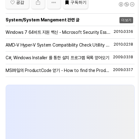
공감
구독하기
System/System Mangement 관련 글
더 보기
2010.03.16
Windows 7 64비트 지원 백신 - Microsoft Security Essentials
2010.02.18
AMD-V Hyper-V System Compatibility Check Utillity 1.0
2009.03.18
C#, Windows Installer 를 통한 설치 프로그램 목록 얻어오기
2009.03.17
MSI파일의 ProductCode 얻기 - How to find the ProductCode .MSI for uninstall