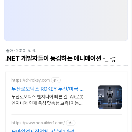
좋아
· 2010. 5. 6.
.NET 개발자들이 동감하는 애니메이션 -_ -;;
https://dr-rokey.com
광고
두산로보틱스 ROKEY 두산/미국 기
업 인턴쉽
두산로보틱스 엔지니어 빠른 길, AI/로봇
엔지니어 인재 육성 맞춤형 교육! 지능형
로봇 개발을 위한 ROS 프로그램부터 컴
퓨터비전까지!
https://www.nobuilder1.com/
광고
모바일앱제작업체 3분의1가격