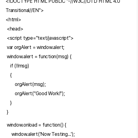
<!DOCTYPE HTML PUBLIC "-//W3C//DTD HTML 4.0
Transitional//EN">
<html>
<head>
<script type="text/javascript">
var orgAlert = window.alert;
window.alert = function(msg) {
if (!!msg)
{
orgAlert(msg);
orgAlert("Good Work!");
}
}
window.onload = function() {
window.alert('Now Testing...');