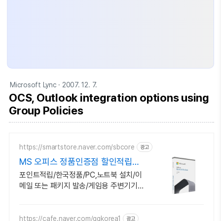
Microsoft Lync
· 2007. 12. 7.
OCS, Outlook integration options using
Group Policies
https://smartstore.naver.com/sbcore
광고
MS 오피스 정품인증점 할인적립을
확인하세요!
포인트적립/한국정품/PC,노트북 설치/이
메일 또는 패키지 발송/게임용 주변기기
키보드,마우스 세트 및 스피커,모니터 등/
지데빌 정품 인증점
https://cafe.naver.com/qqkorea1
광고