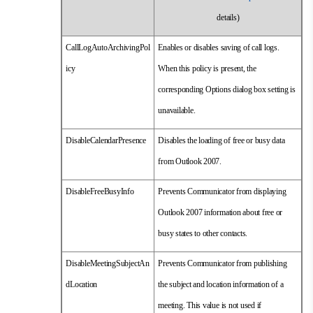
details)
CallLogAutoArchivingPol
Enables or disables saving of call logs.
icy
When this policy is present, the
corresponding Options dialog box setting is
unavailable.
DisableCalendarPresence
Disables the loading of free or busy data
from Outlook 2007.
DisableFreeBusyInfo
Prevents Communicator from displaying
Outlook 2007 information about free or
busy states to other contacts.
DisableMeetingSubjectAn
Prevents Communicator from publishing
dLocation
the subject and location information of a
meeting. This value is not used if