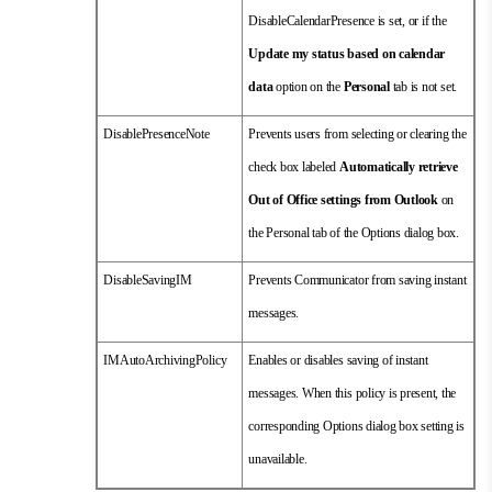
DisableCalendarPresence is set, or if the
Update my status based on calendar
data
option on the
Personal
tab is not set.
DisablePresenceNote
Prevents users from selecting or clearing the
check box labeled
Automatically retrieve
Out of Office settings from Outlook
on
the Personal tab of the Options dialog box.
DisableSavingIM
Prevents Communicator from saving instant
messages.
IMAutoArchivingPolicy
Enables or disables saving of instant
messages. When this policy is present, the
corresponding Options dialog box setting is
unavailable.