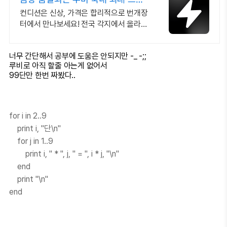
드 중고거래
컨디션은 신상, 가격은 합리적으로 번개장
터에서 만나보세요! 전국 각지에서 올라오
는 전국구 최다 상품 매일 10만 개 이상의
신규 상품 업로드
너무 간단해서 공부에 도움은 안되지만 -_ -;;
루비로 아직 할줄 아는게 없어서
99단만 한번 짜봤다..
for i in 2..9
print i, "단\n"
for j in 1..9
print i, " * ", j, " = ", i * j, "\n"
end
print "\n"
end