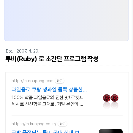
Etc.
· 2007. 4. 29.
루비(Ruby) 로 초간단 프로그램 작성
http://m.coupang.com
광고
과일음료 쿠팡 생과일 듬뿍 상큼한
맛
100% 착즙 과일음료의 진한 맛! 로켓프
레시로 신선함을 그대로. 과일 본연의 건
강한 달콤함! 와우회원은 무제한 무료배송
으로 즐기세요.
https://m.bunjang.co.kr/
광고
금방 품절되는 루비 국내 최대 브랜