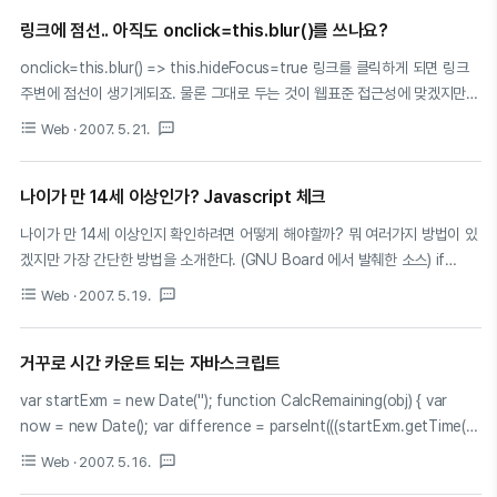
document.getElementById("TextBox6").focus(); //커서를 주민번호 앞
자리에 놓는다. return false; } else { var strjumin =
링크에 점선.. 아직도 onclick=this.blur()를 쓰나요?
document.getElementById("TextBox6").value; //변수에 주민번호 앞자
onclick=this.blur() => this.hideFocus=true 링크를 클릭하게 되면 링크
리 담음 } var a1=strjumin.substring(0,1) //주민번호 계산법 var
주변에 점선이 생기게되죠. 물론 그대로 두는 것이 웹표준 접근성에 맞겠지만
a2=strjumin.substring(..
모양을 중요시하는 경향이 국내에선 많기 때문에 링크에는 항상 onclick 이벤
format_list_bulleted
textsms
Web
· 2007. 5. 21.
트에 this.blur() 자바스크립트를 이용해서 링크에 점선이 생기는걸 막고는 했
죠. 이를 한번에 해결하려면 a 테그의 스타일을 정의할 때 아래와 같은 한줄을
넣어주시면 됩니다. ^ ^ a { selector-dummy:
나이가 만 14세 이상인가? Javascript 체크
expression(this.hideFocus=true;} 상당히 간단하고 쉽게 링크의 점선을 없
나이가 만 14세 이상인지 확인하려면 어떻게 해야할까? 뭐 여러가지 방법이 있
앨 수 있겠죠? ^ ^ 많이 활용하자고용~
겠지만 가장 간단한 방법을 소개한다. (GNU Board 에서 발췌한 소스) if
(typeof(f.mb_birth) != 'undefined') { var todays = 20070512; // 오늘
format_list_bulleted
textsms
Web
· 2007. 5. 19.
날짜에서 생일을 빼고 거기서 140000 을 뺀다. // 결과가 0 이상의 양수이면
만 14세가 지난것임 var n = todays - parseInt(f.mb_birth.value) -
140000; if (n < 0) { alert("만 14세가 지나지 않은 어린이는 정보통신망 이
거꾸로 시간 카운트 되는 자바스크립트
용촉진 및 정보보호 등에 관한 법률\n\n제 31조 1항의 규정에 의하여 법정대리
var startExm = new Date(''); function CalcRemaining(obj) { var
인의 동의를 얻어야 하므로\n\n법정대리인의 이름과 연락처를 '자기소개..
now = new Date(); var difference = parseInt(((startExm.getTime() -
now.getTime()) / 1000) + 0.999); if (difference > 0) { var secs =
format_list_bulleted
textsms
Web
· 2007. 5. 16.
difference % 60 difference = parseInt(difference / 60) var