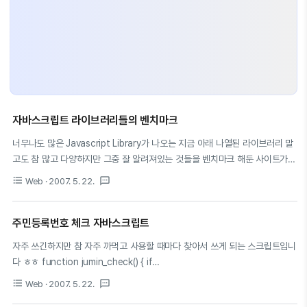
자바스크립트 라이브러리들의 벤치마크
너무나도 많은 Javascript Library가 나오는 지금 아래 나열된 라이브러리 말
고도 참 많고 다양하지만 그중 잘 알려져있는 것들을 벤치마크 해둔 사이트가
있어 올려봅니다. 솔직히 신생 javascript library는 더 많이 있는데 말이죠 ㅎ
format_list_bulleted
textsms
Web
· 2007. 5. 22.
ㅎ 각각의 라이브러리마다 특징이 있어서 아래의 표로는 다 보여주지는 못하는
것 같군요 자바형식의 Dojo, XPath 와 비슷한 jquery, RoR 형식을 따르는
Proto.&Scripta. 방대한 YUI와 GWT, .NET 기반의 Atlas 등 다양한 라이브
주민등록번호 체크 자바스크립트
러리를 자신의 형식에 맞게 또는 개발 환경에 맞게 잘 이용하는 능력 개발이 우
자주 쓰긴하지만 참 자주 까먹고 사용할 때마다 찾아서 쓰게 되는 스크립트입니
선이라 생각됩니다. http://www.sitepoint.com/article/javascript-
다 ㅎㅎ function jumin_check() { if
library Proto..
(document.form1.TextBox6.value.length != 13) { // 번호가 13개 아니라
format_list_bulleted
textsms
Web
· 2007. 5. 22.
면 alert("번호의 개수가 모자랍니다.");