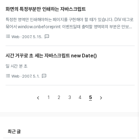
minutes = difference % 60 difference = parseInt(difference / 60)
var hours = difference % 24 difference = parseInt(difference / 24)
화면의 특정부분만 인쇄하는 자바스크립트
var days = ..
특정한 영역만 인쇄해야하는 페이지를 구현해야 할 때가 있습니다. DIV 테그로
묶어서 window.onbeforeprint 이벤트일때 출력할 영역외의 부분은 안보이
게 처리하고, 출력할 부분만 DIV에 innerHTML로 뿌려서 출력한후에 인쇄를
format_list_bulleted
textsms
Web
· 2007. 5. 15.
종료하게되면 onafterprint 이벤트에 안보이게 처리했던 부분의 영역을 보이
게 하고 뿌려줬던 DIV 부분을 지워주게 처리하면 끝나게 되겠네요 ^ ^ 아래 주
소를 참조했습니다. PHPSCHOOL
시간 거꾸로 초 세는 자바스크립트 new Date()
http://www.phpschool.com/gnuboard4/bbs/board.php?
일 시간 분 초
bo_table=tipntech&wr_id=21720&sca=&sfl=wr_subject%7C%7C
format_list_bulleted
textsms
Web
· 2007. 5. 1.
navigate_before
navigate_next
1
2
3
4
5
최근 글