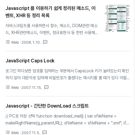
시다시피 위에는 dumpObj()에 대한 선언이 있고 아래 간단히 테스트로 var
object1 을 배열로 선언해 1~4까지 각각 값을 할당하고, 배열 안의 값을 출력
Javascript 를 이용하기 쉽게 정리된 메소드, 이
하는 내용입니다. 출력 할 때에는 출력내용이 줄단위로 표현되는 것을 제대로
벤트, XHR 등 정리 목록
보여주기 위헤 'pre' 테그로 감쌌습니다. 예상대로 결과는 다음과 같이 나옵니
자바스크립트를 사용하면서 함수, 메소드, DOM관련 메소
다. object 0: 1 1: 2 2: 3 3: 4 참고 : ..
드, XHR관련메소드, 이벤트, 정규표현식 등 한번 사용해
봤지만 다음에 사용하다보면 잘 기억나지 않는 경우가 많이
format_list_bulleted
textsms
Web
· 2008. 1. 10.
있다. 아래와 같이 JavaScript에 관련된 잘 정리된 목록을
인쇄해 두면 Javascript를 이용할 때 유용하고 빠르게 찾
을 수 있지 않을지 생각한다. PNG, 93KB PDF, 95KB
JavaScript Caps Lock
http://www.ilovejackdaniels.com/cheat-
로그인 하다보면 암호를 입력하는 부분에서 CapsLock 키가 눌려있는지 확인
sheets/javascript-cheat-sheet/
하지 않아 대문자로 입력해 비밀번호가 틀렸다는 메시지를 볼 때가 있다 이럴
때에 아래와 같은 스크립트를 활용하여 Caps Lock 키가 눌려 있는 것이 아닌
format_list_bulleted
textsms
Web
· 2007. 11. 15.
지 확인해주는 코드를 이용하면 좋지 않을까 생각한다. 아래의 코드는 사이트에
적용되어 있는 코드부분을 스크랩해온 내용이기 때문에 자신의 사이트에 적용
하기 위해 조금의 손질을 해야 할 것이다. CapsLock 키가 눌려있습니다.
Javascript - 간단한 DownLoad 스크립트
// PC로 저장 선택 function download_mail() { var sfileName =
makeRightName(g_paramURL); sfileName = sfileName + ".eml"; if
(navigator.appVersion.indexOf("MSIE 5.5") != -1)
format_list_bulleted
textsms
Web
· 2007. 11. 5.