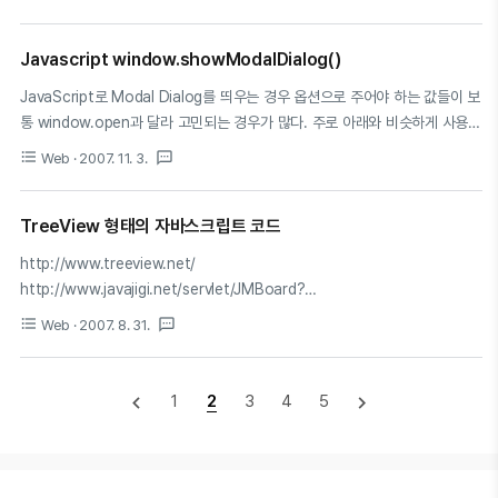
window.open("remote/interreadattach.asp?fileURL=" +
escape(g_paramURL) + "&fileName=" + escape(sfileName)); else
window.location.href = "remote/interreadattach.asp?fileURL=" +
Javascript window.showModalDialog()
escape(g_paramURL) + "&fileName=" + escape(sfileName); ..
JavaScript로 Modal Dialog를 띄우는 경우 옵션으로 주어야 하는 값들이 보
통 window.open과 달라 고민되는 경우가 많다. 주로 아래와 비슷하게 사용을
많이 하고,
format_list_bulleted
textsms
Web
· 2007. 11. 3.
"status:no;dialogWidth:765px;dialogHeight:"+height+"px;help:no;scr
상태바가 보일지 여부, 도움말 버튼이 보일지 여부 사이즈나 테두리 사이즈 조
절이 가능할지 여부등의 옵션이 존재한다. 페이지와 종속적인 모달 다이얼로그
TreeView 형태의 자바스크립트 코드
를 실행하고 싶을땐 한번쯤 위 옵션을 이용해서 테스트 해보도록 하자~
http://www.treeview.net/
http://www.javajigi.net/servlet/JMBoard?
tablename=src_download&mode=view&boardpage=2&searchword=
format_list_bulleted
textsms
Web
· 2007. 8. 31.
(원본)자바지기.net : JavaScript를 이용한 동적인 Menu Tree소스 - 첨부파
일 - JavascriptMenuTree.zip - 7747 bytes (downloaded 1423
times) 제가 직접 사용해 본 Menu Tree소스인데 괜찮더군요. 이 소스는
navigate_before
navigate_next
1
2
3
4
5
http://www.geocities.com/Paris/LeftBank/2178/foldertree.html 가
시면 더 자세한 내용을 볼 수 있고요. 지금 이 소스만..