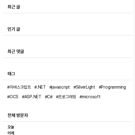
최근 글
인기 글
최근 댓글
태그
#자바스크립트
#.NET
#javascript
#SilverLight
#Programming
#OCS
#ASP.NET
#C#
#프로그래밍
#microsoft
전체 방문자
오늘
어제