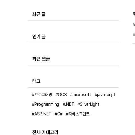
최근 글
format_li
인기 글
최근 댓글
태그
#프로그래밍
#OCS
#microsoft
#javascript
#Programming
#.NET
#SilverLight
#ASP.NET
#C#
#자바스크립트
전체 카테고리