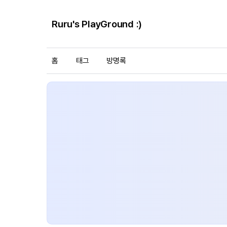
Ruru's PlayGround :)
홈
태그
방명록