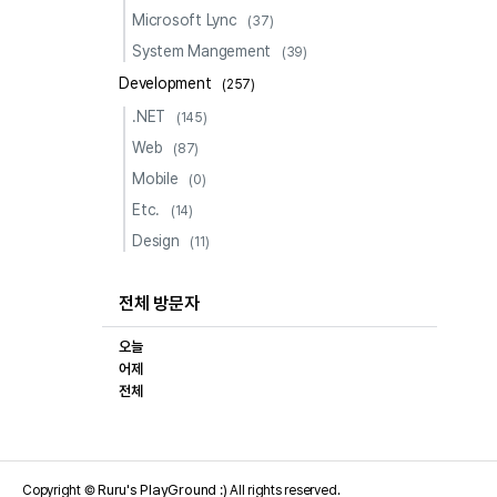
Microsoft Lync
(37)
System Mangement
(39)
Development
(257)
.NET
(145)
Web
(87)
Mobile
(0)
Etc.
(14)
Design
(11)
전체 방문자
오늘
어제
전체
Ruru's PlayGround :)
Copyright ©
All rights reserved.