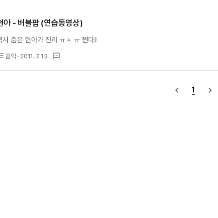
현아 - 버블팝 (연습동영상)
역시 춤은 현아가 진리 ㅠㅅ ㅠ 쩐다!!
st_bulleted
textsms
음악
· 2011. 7. 13.
1
navigate_before
navigate_next