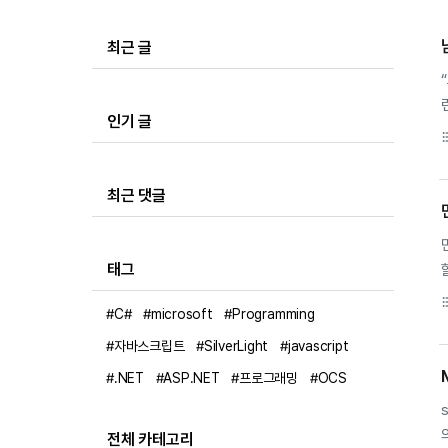
최근 글
인기 글
format_li
h
최근 댓글
태그
format_li
#C#
#microsoft
#Programming
#자바스크립트
#SilverLight
#javascript
#.NET
#ASP.NET
#프로그래밍
#OCS
s
전체 카테고리