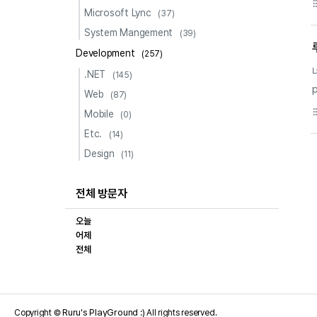
format_li
Microsoft Lync
(37)
System Mangement
(39)
Development
(257)
.NET
(145)
p
Web
(87)
format_li
Mobile
(0)
Etc.
(14)
Design
(11)
전체 방문자
오늘
어제
전체
Ruru's PlayGround :)
Copyright ©
All rights reserved.