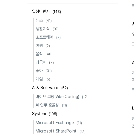
format_li
일상다반사
(143)
뉴스
(41)
생활지식
(10)
소프트웨어
(7)
format_li
여행
(2)
음악
(40)
외국어
(7)
좋아
(31)
게임
(5)
AI & Software
(52)
format_li
바이브 코딩(Vibe Coding)
(12)
AI 업무 효율성
(11)
System
(105)
Microsoft Exchange
(11)
Microsoft SharePoint
(17)