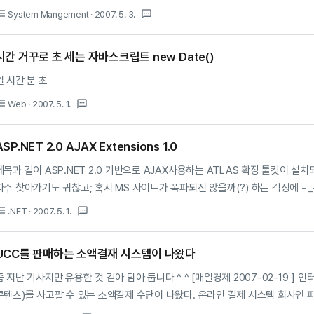
를 했는데.. 이런 부분에선 약간 불편한 듯 하다.. 대신 그 만큼 강한 기능 때문에
st_bulleted
textsms
System Mangement
· 2007. 5. 3.
시간 거꾸로 초 세는 자바스크립트 new Date()
일 시간 분 초
st_bulleted
textsms
Web
· 2007. 5. 1.
ASP.NET 2.0 AJAX Extensions 1.0
제목과 같이 ASP.NET 2.0 기반으로 AJAX사용하는 ATLAS 확장 툴킷이 설치되는
자주 찾아가기도 귀찮고; 혹시 MS 사이트가 폭파되진 않을까(?) 하는 걱정에 - _-;; 
조하세요 ^ ^
st_bulleted
textsms
.NET
· 2007. 5. 1.
UCC를 판매하는 소액결재 시스템이 나왔다
좀 지난 기사지만 유용한 것 같아 담아 둡니다 ^ ^ [매일경제 2007-02-19 ]
콘텐츠)를 사고팔 수 있는 소액결제 수단이 나왔다. 온라인 결제 시스템 회사인
래할 수 있는 P뱅킹 서비스(www.pbank.co.kr)를 다음달 시작한다고 밝혔