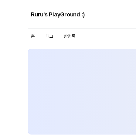
Ruru's PlayGround :)
홈
태그
방명록