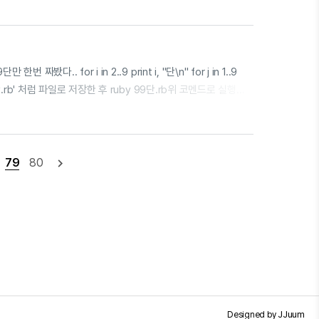
 가령 재미있는 콘텐츠를 보유한 사람이 이를 팔고 싶으면 먼저
이어 파일봉투 프로그램을 클릭하고 안내에 따라 자신의 컴..
. for i in 2..9 print i, "단\n" for j in 1..9
 -_ ;; '99단.rb' 처럼 파일로 저장한 후 ruby 99단.rb위 코멘드로 실행해
79
80
navigate_next
JJuum
Designed by