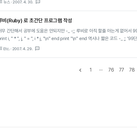
st_bulleted
textsms
뉴스
· 2007. 4. 30.
지만 P뱅킹은 유저(사용자)끼리 가격을 정해 콘텐츠를 매매할 수 있도록 해준다.
퍼플아이 사이트에서 이 회사가 제공하는 파일봉투 프로그램을 내려받으면 된다. 
루비(Ruby) 로 초간단 프로그램 작성
너무 간단해서 공부에 도움은 안되지만 -_ -;; 루비로 아직 할줄 아는게 없어서 99단만 한번 짜봤다.
rint i, " * ", j, " = ", i * j, "\n" end print "\n" end 역시나 짧은 코드
보자~
st_bulleted
textsms
Etc.
· 2007. 4. 29.
1
···
76
77
78
navigate_before