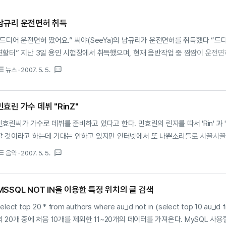
남규리 운전면허 취득
“드디어 운전면허 땄어요.” 씨야(SeeYa)의 남규리가 운전면허를 취득했다 “드
련할터” 지난 3일 용인 시험장에서 취득했으며, 현재 음반작업 중 짬짬이 운전면
관계자가 “남규리가 면허를 따고 무척 기뻐했다. 한 번에 딸 수 있어서 정말 기쁘다
st_bulleted
textsms
뉴스
· 2007. 5. 5.
는 차차 마련할 것이다”고 전했다. 출처 :
ttp://news.media.daum.net/entertain/music/200705/05/newsen/v1
민효린 가수 데뷔 "RinZ"
민효린씨가 가수로 데뷔를 준비하고 있다고 한다. 민효린의 린자를 따서 'Rin' 과 'Z'
할 것이라고 하는데 기대는 안하고 있지만 인터넷에서 또 나쁜소리들로 시끌시끌
적으로 팬도 아니지만 그래도 열심히 하는 노력하는 모습이라 생각하고 지켜봐 
st_bulleted
textsms
음악
· 2007. 5. 5.
생각한다 ^ ^
MSSQL NOT IN을 이용한 특정 위치의 글 검색
elect top 20 * from authors where au_id not in (select top 10 au_i
의 20개 중에 처음 10개를 제외한 11~20개의 데이터를 가져온다. MySQL 사용할 땐