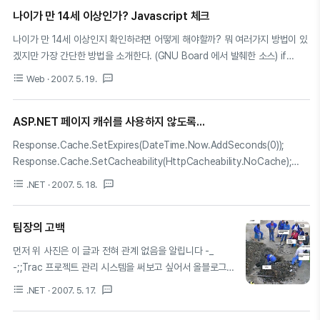
리자드 마이크 모하임 대표는 "블리자드는 한국 게이머들의
나이가 만 14세 이상인가? Javascript 체크
열정에 힘입어 세계 최고의 기업으..
나이가 만 14세 이상인지 확인하려면 어떻게 해야할까? 뭐 여러가지 방법이 있
겠지만 가장 간단한 방법을 소개한다. (GNU Board 에서 발췌한 소스) if
(typeof(f.mb_birth) != 'undefined') { var todays = 20070512; // 오늘
format_list_bulleted
textsms
Web
· 2007. 5. 19.
날짜에서 생일을 빼고 거기서 140000 을 뺀다. // 결과가 0 이상의 양수이면
만 14세가 지난것임 var n = todays - parseInt(f.mb_birth.value) -
ASP.NET 페이지 캐쉬를 사용하지 않도록...
140000; if (n < 0) { alert("만 14세가 지나지 않은 어린이는 정보통신망 이
용촉진 및 정보보호 등에 관한 법률\n\n제 31조 1항의 규정에 의하여 법정대리
Response.Cache.SetExpires(DateTime.Now.AddSeconds(0));
인의 동의를 얻어야 하므로\n\n법정대리인의 이름과 연락처를 '자기소개..
Response.Cache.SetCacheability(HttpCacheability.NoCache);
Response.Cache.SetValidUntilExpires(true);
format_list_bulleted
textsms
.NET
· 2007. 5. 18.
Response.Cache.SetNoServerCaching(); 브라우져의 페이지가 자주 바
뀌는 페이지는 브라우져 캐쉬를 무효화 해야할 경우가 생긴다. 이런 때에는
팀장의 고백
Page_Load 부분에 위와 같은 구문을 넣어보자..
먼저 위 사진은 이 글과 전혀 관계 없음을 알립니다 -_
-;;Trac 프로젝트 관리 시스템을 써보고 싶어서 올블로그
(allblog.net)을 검색하던 중의미심장한 글 하나가 눈에 밟
format_list_bulleted
textsms
.NET
· 2007. 5. 17.
혔다;제목은 '팀장의 고백'이라는 가슴 저미는(?) 제목 -ㅁ-;
내용도 개발자들이 고민하는 바운더리에 관한 고백내용이