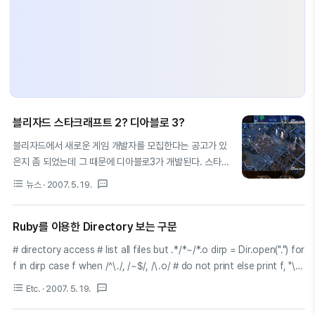
블리자드 스타크래프트 2? 디아블로 3?
블리자드에서 새로운 게임 개발자를 모집한다는 공고가 있
은지 좀 되었는데 그 때문에 디아블로3가 개발된다. 스타크
래프트 2가 나온다. 이런저런 말들이 많았다. 결과적으로
format_list_bulleted
textsms
뉴스
· 2007. 5. 19.
이번에 19일 WWI 에서 스타크래프트 2가 공개됐다. 블리
자드는 스타크래프트2의 데모 영상을 공개하고 원화와 게
Ruby를 이용한 Directory 보는 구문
임 플레이 장면 등을 보여줬다. 새로운 스타크래프트는 테
란.저그.프로토스의 기존 3 종족을 이어가는 가운데 새로운
# directory access # list all files but .*/*~/*.o dirp = Dir.open(".") for
유닛을 추가했고. 프로토스 종족에는 거대 유닛 콜로서스과
f in dirp case f when /^\./, /~$/, /\.o/ # do not print else print f, "\n"
텔레포트가 가능한 스톨커.강력한 공격력의 임모탈과 공중
end end dirp.close PHP 할때같은 기분이 든다. 상당히 짧은 코드 정규표현
format_list_bulleted
textsms
Etc.
· 2007. 5. 19.
유닛인 피닉스 등이 추가됐다. 저그에는 온 몸이 산성물질
식도 바로 사용하는 것이 참 마음에 든다. .*과 *~, *.o는 보안상 제외시킨다.
로 가득찬 '베일링'이라는 작은 자폭형 유닛이 추가됐다. 블