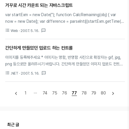
거꾸로 시간 카운트 되는 자바스크립트
나 메니징에 해당하는 그리고 임원들에 대한 자질과 역할분
담에 대한 내용을 많이 말하고 있다.한번쯤 읽어보고 동감
var startExm = new Date(''); function CalcRemaining(obj) { var
하는 것도 좋을 것 같아서목차만 따서 훔쳐왔다 ^ ^; ㅋㅋ원
now = new Date(); var difference = parseInt(((startExm.getTime() -
문의 링크는 아래쪽에... 이제 사라진 것 같지만. 간략히 요
now.getTime()) / 1000) + 0.999); if (difference > 0) { var secs =
format_list_bulleted
textsms
Web
· 2007. 5. 16.
약하면..촉박한 마감 기한과 끊임없는 요구사항 변경: 비현
difference % 60 difference = parseInt(difference / 60) var
실적인 기한 내에 계속 바뀌는 클라이언트나 상부의 요구를
minutes = difference % 60 difference = parseInt(difference / 60)
맞춰야 하는 고충.인력 부족 및 팀원 관리의 어려움: 항상
간단하게 만들었던 업로드 하는 컨트롤
var hours = difference % 24 difference = parseInt(difference / 24)
부족한 ..
var days = ..
이미지를 등록해주세요 * 이미지는 명함, 반명함 사진으로 확장자는 gif, jpg,
png 등으로만 올려주시기 바랍니다. 간단하게 만들었던 이미지 업로드 컨트롤
*.ascx 파일로 만들어두면 편하다. 참 급조로 만든거라 상당히 부실한 -_ -;;;
format_list_bulleted
textsms
.NET
· 2007. 5. 16.
요래 코딩하면 안되는뎅;; 반성 반성~ 만약에 업로드하는 부분만 메소드로 뺀다
면 ... /// /// 이미지를 업로드 한 후 저장된 파일 경로를 반환한다. /// /// 업로
드 컨트롤 /// 과목코드 /// protected string ImageUpload(FileUpload
navigate_before
navigate_next
1
···
74
75
76
77
78
79
80
FileUp, int SubCode) { string ret = ""; // 반환할 문자열 string upDir =
""; // 업로드할 파일 저장 위치 string fName = "..
최근 글